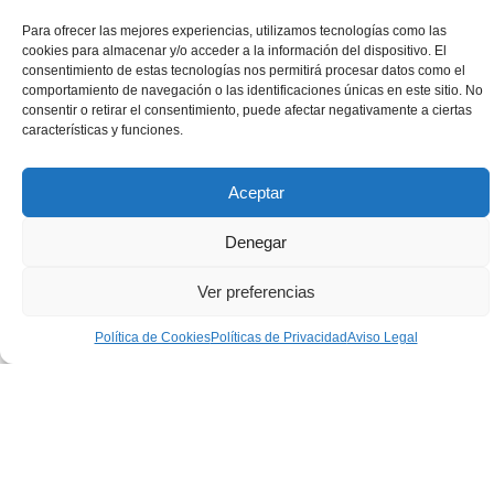
Para ofrecer las mejores experiencias, utilizamos tecnologías como las
cookies para almacenar y/o acceder a la información del dispositivo. El
consentimiento de estas tecnologías nos permitirá procesar datos como el
RADIOFRECUENCIA
ELECTROTERAPIA
BIOFEEDBACK
comportamiento de navegación o las identificaciones únicas en este sitio. No
consentir o retirar el consentimiento, puede afectar negativamente a ciertas
características y funciones.
Aceptar
MAG REX
HIPOPRESIVOS
PERSONALIZA
Denegar
Ver preferencias
Política de Cookies
Políticas de Privacidad
Aviso Legal
Beneficios de Nuestro Servicio