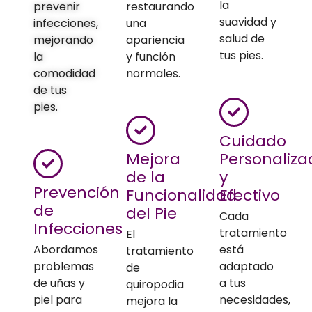
la
prevenir
restaurando
suavidad y
infecciones,
una
salud de
mejorando
apariencia
tus pies.
la
y función
comodidad
normales.
de tus
pies.
Cuidado
Mejora
Personaliza
de la
y
Prevención
Funcionalidad
Efectivo
de
del Pie
Cada
Infecciones
tratamiento
El
Abordamos
está
tratamiento
problemas
adaptado
de
de uñas y
a tus
quiropodia
piel para
necesidades,
mejora la