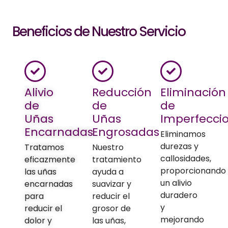
Beneficios de Nuestro Servicio
Alivio
Reducción
Eliminación
de
de
de
Uñas
Uñas
Imperfecci
Encarnadas
Engrosadas
Eliminamos
durezas y
Tratamos
Nuestro
callosidades,
eficazmente
tratamiento
proporcionando
las uñas
ayuda a
un alivio
encarnadas
suavizar y
duradero
para
reducir el
y
reducir el
grosor de
mejorando
dolor y
las uñas,