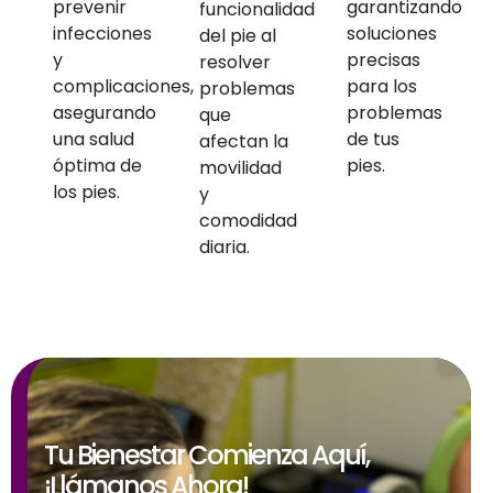
prevenir
garantizando
funcionalidad
infecciones
soluciones
del pie al
y
precisas
resolver
complicaciones,
para los
problemas
asegurando
problemas
que
una salud
de tus
afectan la
óptima de
pies.
movilidad
los pies.
y
comodidad
diaria.
Tu Bienestar Comienza Aquí,
¡Llámanos Ahora!