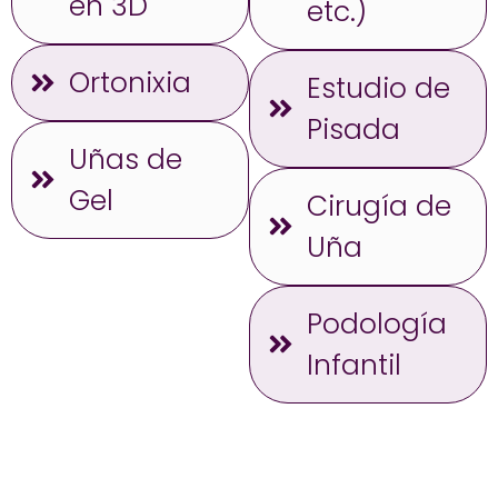
en 3D
etc.)
Ortonixia
Estudio de
Pisada
Uñas de
Gel
Cirugía de
Uña
Podología
Infantil