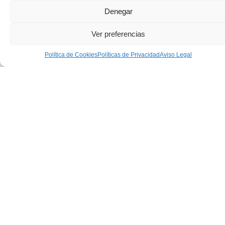
Tratamientos
Denegar
Ver preferencias
Política de Cookies
Políticas de Privacidad
Aviso Legal
RADIOFRECUENCIA
ELECTROTERAPIA
BIOFEEDBACK
MAG REX
HIPOPRESIVOS
PERSONALIZA
Beneficios de Nuestro Servicio